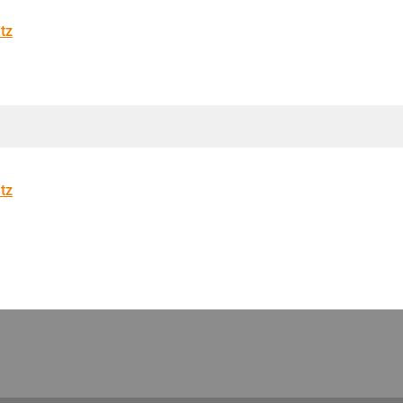
tz
tz