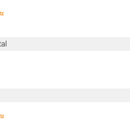
tz
al
tz