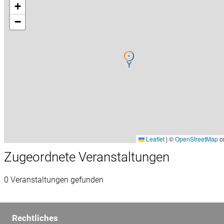
+
−
Leaflet
|
©
OpenStreetMap
co
Zugeordnete Veranstaltungen
0 Veranstaltungen gefunden
Rechtliches