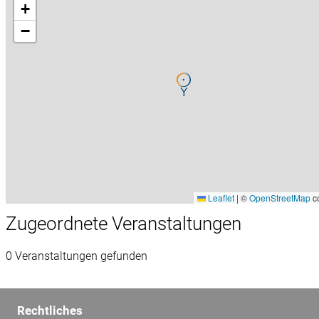
+
−
Leaflet
|
©
OpenStreetMap
co
Zugeordnete Veranstaltungen
0 Veranstaltungen gefunden
Rechtliches