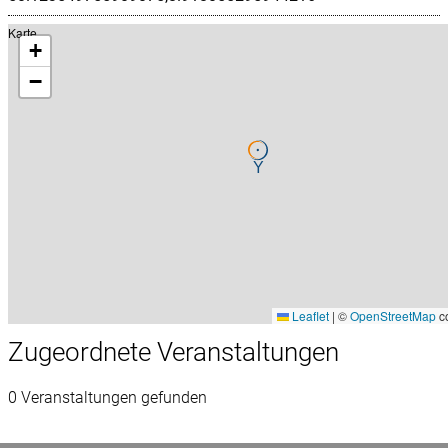
Karte
+
−
Leaflet
|
©
OpenStreetMap
co
Zugeordnete Veranstaltungen
0 Veranstaltungen gefunden