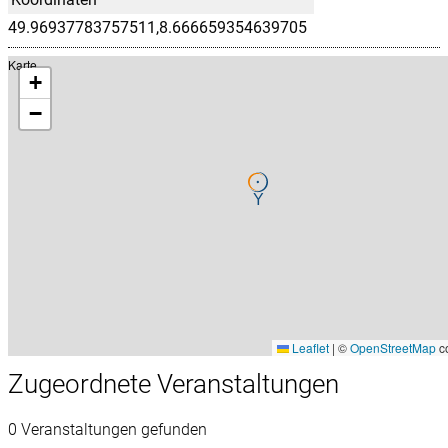
49.96937783757511,8.666659354639705
Karte
+
−
Leaflet
|
©
OpenStreetMap
co
Zugeordnete Veranstaltungen
0 Veranstaltungen gefunden