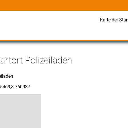
Karte der Star
rtort Polizeiladen
eiladen
05469,8.760937