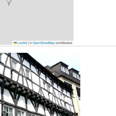
Leaflet
|
©
OpenStreetMap
contributors