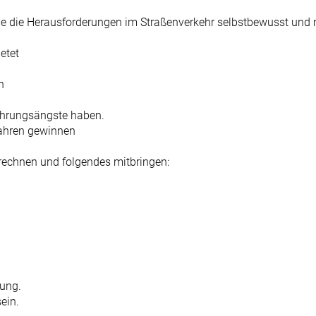
Sie die Herausforderungen im Straßenverkehr selbstbewusst un
etet
n
ührungsängste haben.
fahren gewinnen
nrechnen und folgendes mitbringen:
zung.
ein.