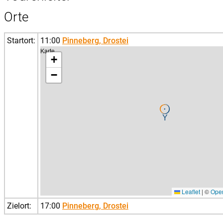
Orte
Startort:
11:00
Pinneberg, Drostei
Karte
+
−
Leaflet
|
©
Ope
Zielort:
17:00
Pinneberg, Drostei