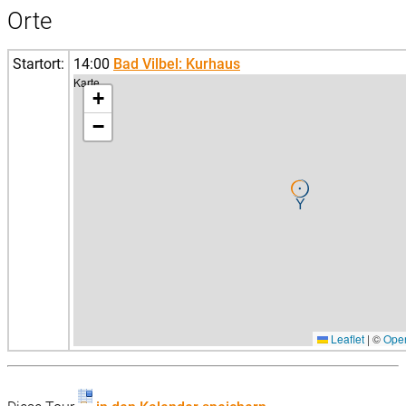
Orte
Startort:
14:00
Bad Vilbel: Kurhaus
Karte
+
−
Leaflet
|
©
Ope