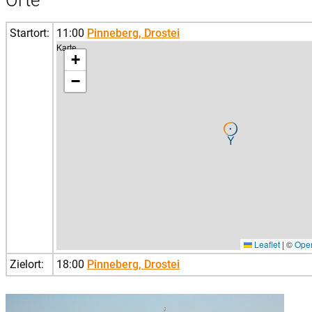
Startort:
11:00
Pinneberg, Drostei
Karte
+
−
Leaflet
|
©
Ope
Zielort:
18:00
Pinneberg, Drostei