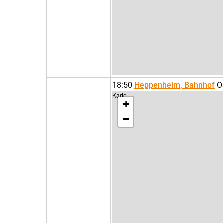
18:50
Heppenheim, Bahnhof
Os
Karte
+
−