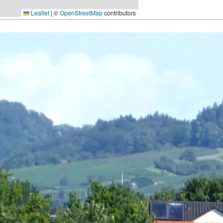
Leaflet
|
©
OpenStreetMap
contributors