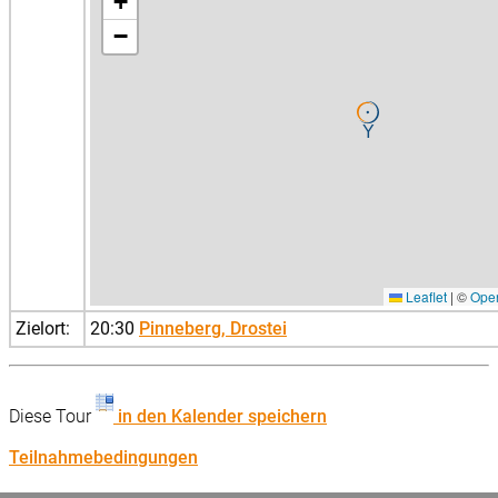
+
−
Leaflet
|
©
Ope
Zielort:
20:30
Pinneberg, Drostei
Diese Tour
in den Kalender speichern
Teilnahmebedingungen