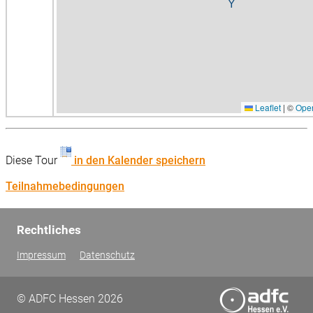
Leaflet
|
©
Ope
Diese Tour
in den Kalender speichern
Teilnahmebedingungen
Rechtliches
Impressum
Datenschutz
© ADFC Hessen 2026