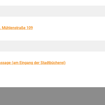
, Mühlenstraße 109
ssage (am Eingang der Stadtbücherei)