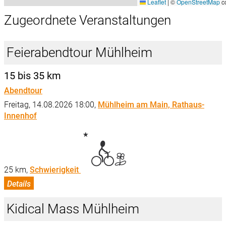
Leaflet
|
©
OpenStreetMap
co
Zugeordnete Veranstaltungen
Feierabendtour Mühlheim
15 bis 35 km
Abendtour
Freitag, 14.08.2026 18:00,
Mühlheim am Main, Rathaus-
Innenhof
25 km,
Schwierigkeit
Details
Kidical Mass Mühlheim