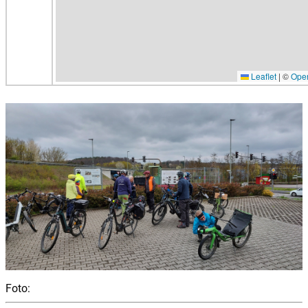
Leaflet
|
©
Ope
Foto: