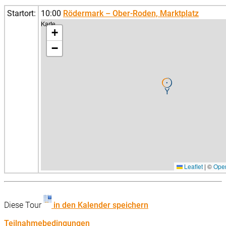
Startort:
10:00
Rödermark – Ober-Roden, Marktplatz
Karte
+
−
Leaflet
|
©
Ope
Diese Tour
in den Kalender speichern
Teilnahmebedingungen