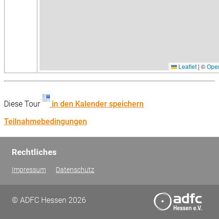
Leaflet
|
©
Ope
Diese Tour
in den Kalender speichern
Teilnahmebedingungen
Rechtliches
Impressum
Datenschutz
© ADFC Hessen 2026