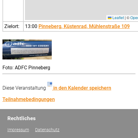
Leaflet
|
©
Ope
Zielort:
13:00
Pinneberg, Küstenrad, Mühlenstraße 109
Foto: ADFC Pinneberg
Diese Veranstaltung
in den Kalender speichern
Teilnahmebedingungen
Rechtliches
Impressum
Datenschutz