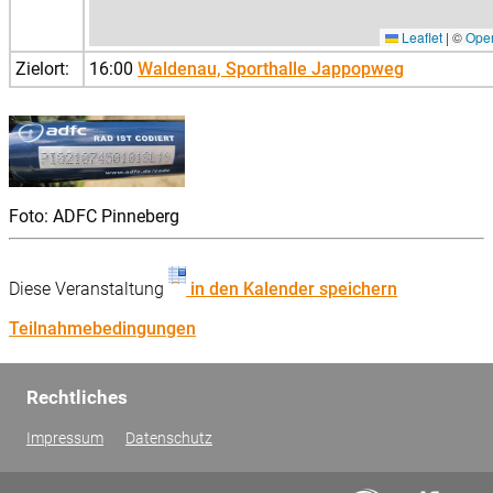
Leaflet
|
©
Ope
Zielort:
16:00
Waldenau, Sporthalle Jappopweg
Foto: ADFC Pinneberg
Diese Veranstaltung
in den Kalender speichern
Teilnahmebedingungen
Rechtliches
Impressum
Datenschutz