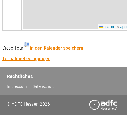
Leaflet
|
©
Ope
Diese Tour
in den Kalender speichern
Teilnahmebedingungen
Rechtliches
Impressum
Datenschutz
© ADFC Hessen 2026